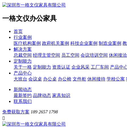
一格文仪办公家具
首页
行业案例
医疗机构案例
政府机关案例
科技企业案例
制造业案例
教
解决方案
总裁空间
经理主管空间
员工空间
会议培训空间
休闲接洽
定制能力
关于一格
定制能力
资质认证
企业风采
工厂车间
产品中
产品中心
大班台
会议桌
办公桌
办公椅
文件柜
休闲接待
学校公寓
新闻动态
最新签约
品牌动态
家具知识
联系我们
免费获取方案
189 2657 1798
