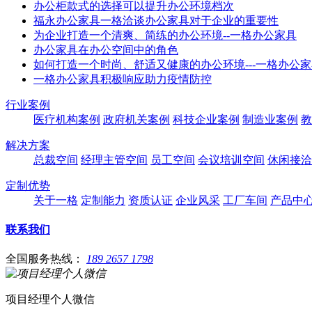
办公柜款式的选择可以提升办公环境档次
福永办公家具一格洽谈办公家具对于企业的重要性
为企业打造一个清爽、简练的办公环境--一格办公家具
办公家具在办公空间中的角色
如何打造一个时尚、舒适又健康的办公环境---一格办公
一格办公家具积极响应助力疫情防控
行业案例
医疗机构案例
政府机关案例
科技企业案例
制造业案例
教
解决方案
总裁空间
经理主管空间
员工空间
会议培训空间
休闲接洽
定制优势
关于一格
定制能力
资质认证
企业风采
工厂车间
产品中
联系我们
全国服务热线：
189 2657 1798
项目经理个人微信