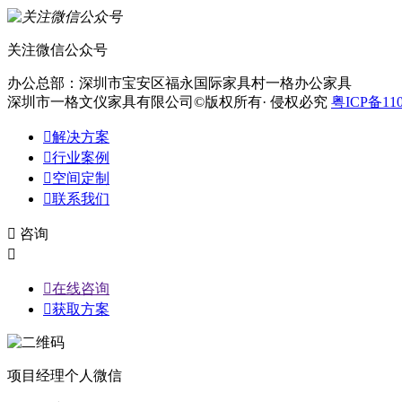
关注微信公众号
办公总部：深圳市宝安区福永国际家具村一格办公家具
深圳市一格文仪家具有限公司©版权所有· 侵权必究
粤ICP备110

解决方案

行业案例

空间定制

联系我们

咨询


在线咨询

获取方案
项目经理个人微信