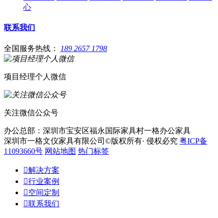
心
联系我们
全国服务热线：
189 2657 1798
项目经理个人微信
关注微信公众号
办公总部：深圳市宝安区福永国际家具村一格办公家具
深圳市一格文仪家具有限公司©版权所有· 侵权必究
粤ICP备
11093660号
网站地图
热门标签

解决方案

行业案例

空间定制

联系我们