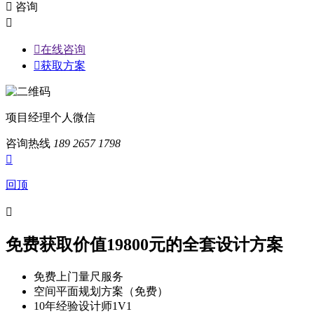

咨询


在线咨询

获取方案
项目经理个人微信
咨询热线
189 2657 1798

回顶

免费获取价值19800元的全套设计方案
免费上门量尺服务
空间平面规划方案（免费）
10年经验设计师1V1