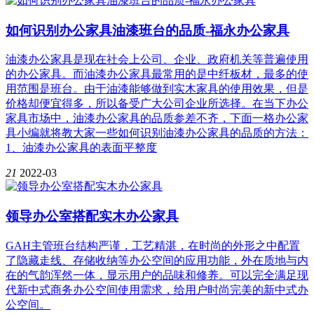
如何识别办公家具油漆班台的品质-福永办公家具
油漆办公家具​是现在社会上公司、企业、政府机关等普遍使用
的办公家具。而油漆办公家具最常用的是中纤板材，最多的使
用范围是班台。由于油漆能够做到实木家具的使用效果，但是
价格却便宜得多，所以备受广大公司企业所选择。在当下办公
家具市场中，油漆办公家具的品质参差不齐，下面一格办公家
具小编就将教大家一些如何识别油漆办公家具的品质的方法：
1、油漆办公家具的表面平整度
21
2022-03
领导办公室搭配实木办公家具
GAH主管班台结构严谨，工艺精湛，在时尚的外形之中配置
了隐藏走线、存储收纳等办公空间的应用功能，外在质地与内
在的气韵浑然一体，显示用户的品味和修养。可以完全满足现
代新中式商务办公空间使用需求，给用户时尚完美的新中式办
公空间。