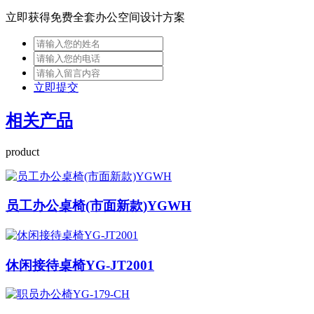
立即获得免费全套办公空间设计方案
立即提交
相关产品
product
员工办公桌椅(市面新款)YGWH
休闲接待桌椅YG-JT2001