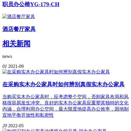
职员办公椅YG-179-CH
酒店餐厅家具
相关新闻
news
01
2021-09
在采购实木办公家具时如何辨别真假实木办公家具
当购买实木办公家具时，应考虑整个空间，否则家具布局和风
格很容易发生冲突。良好的实木办公家具应重塑其独特的文化
内涵，合理利用办公空间，最大限度地提高办公效率，因地制
宜地平衡开放性和私密性
20
2022-05